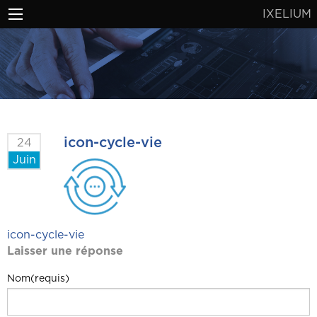
IXELIUM
icon-cycle-vie
24
Juin
Navigation
icon-cycle-vie
Laisser une réponse
de
l’article
Nom(requis)