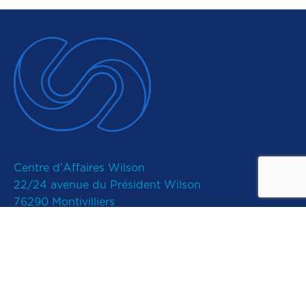
Centre d'Affaires Wilson
22/24 avenue du Président Wilson
76290 Montivilliers
02 61 52 40 20
contact@ixelium.fr
Plan du site