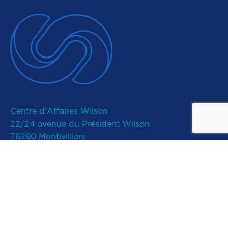
Centre d'Affaires Wilson
22/24 avenue du Président Wilson
76290 Montivilliers
02 61 52 40 20
contact@ixelium.fr
Plan du site
Contact