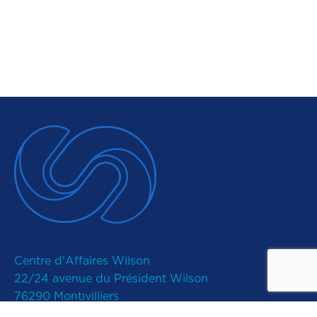
Centre d'Affaires Wilson
22/24 avenue du Président Wilson
76290 Montivilliers
02 61 52 40 20